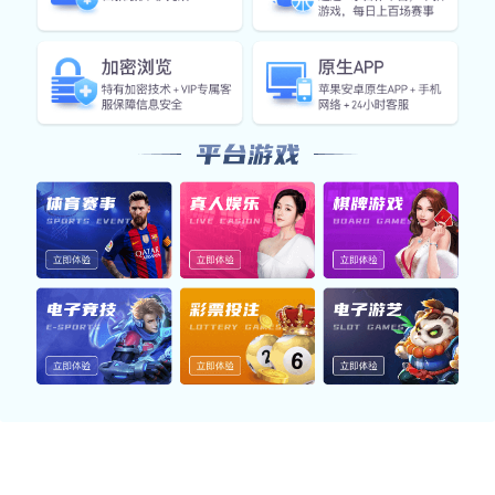
一些支持者感到失望，也使得批评声不断增加。
此外，C罗在进攻端缺乏有效配合，与队友之间的默
契也显得不足。在比赛中经常能看到他独自寻求突
破，却忽视了团队配合的重要性。这一切都让他的个
人数据无法令人信服，也降低了球队整体竞争力。
2、作为队长需担负更多责任
C罗身为球队 captain，本应起到更好的引领作用。然
而，在关键时刻，他往往选择沉默，而非积极鼓舞士
气。他的不活跃态度使得其他年轻球员难以从中获得
激励，反而给整个更衣室带来了负面的情绪。
领导者不仅仅是在场上展示个人能力，更要通过言行
来凝聚团队士气。当球队遇到逆境时，真正优秀的队