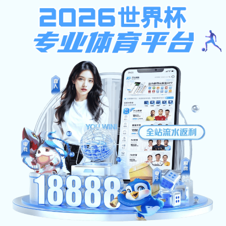
立即注册
安博体彩
带您畅享全球体育盛
事
专业平台，数据精准，
高清直播
覆盖热门体育项
目。
聚焦足球、篮球、电竞等赛事，
每日内容实时更
新
。
极速访问
下载APP