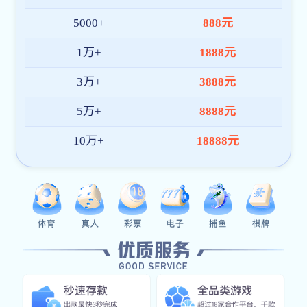
是消极应对。此外，他还提到C罗在场上的态度和精
神面貌，这些都是影响球队士气的重要因素。综上所
述，这篇文章将深入探讨沙特传奇球员为何对C罗提
出质疑，以及这一评价可能带来的后续影响。
1、C罗在沙特联赛中的表现
C罗自加盟沙特俱乐部以来，受到了极大的关注和期
待。然而，随着比赛的进行，有关他表现不佳的声音
逐渐增多。尽管他在技术层面依然保持一定水平，但
整体发挥却显得平平。每当球队需要他站出来的时
候，他似乎总是无法交出满意的答卷。
很多球迷和评论员开始质疑他的状态是否受到年龄的
影响。虽然他曾表示自己仍然能够保持高水平，但实
际比赛中的表现却并没有兑现这一承诺。这种情况让