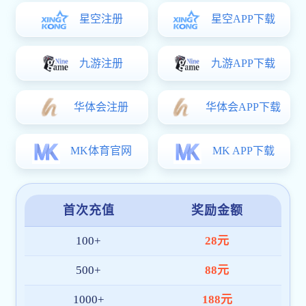
沙特传奇球员痛批C罗表现不
佳质疑其作为队长的责任感与
贡献
2026-07-04 19:43
46 次阅读
首页
/
体育看点
沙特传奇球员对C罗的表现提出了尖锐的批评，特别
是在其担任队长角色时所展现出来的责任感和贡献。
C罗作为世界足球的超级明星，其职业生涯充满了辉
煌与成就，但在沙特联赛中的表现却令不少人失望。
这位传奇球员指出，C罗不仅未能达到预期的竞技状
态，还在关键时刻缺乏领导能力。他认为，在球队面
临困难时，作为队长的C罗应当承担更多责任，而不