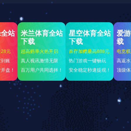
支持二次验证机制，结合设备识别与登录行为分
析。
版本更新记录 · 安博体彩
态实时推送。
精准。
畅。
常问题。