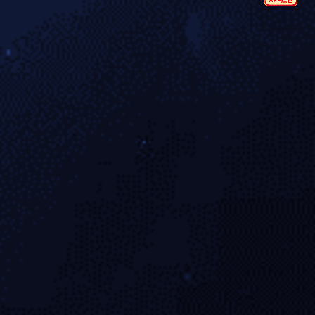
服务空间
数据加密保护
应用采用 SSL 协议加密技术，全程保护账户登录与
用户数据，打造安全可靠的赛事平台。