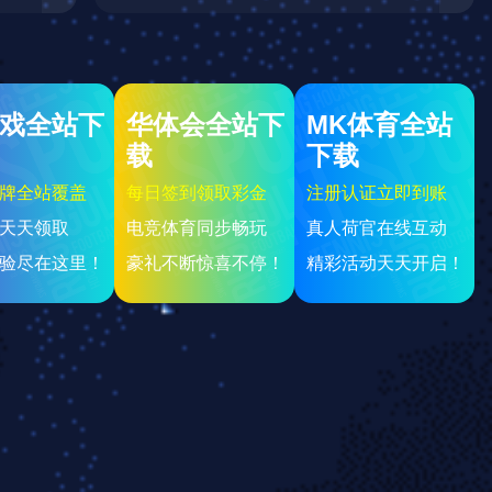
安博·体育（中国）官方网站-ANBO SPORTS后端
系统实时巡检，迅速识别并应对潜在安全风险。