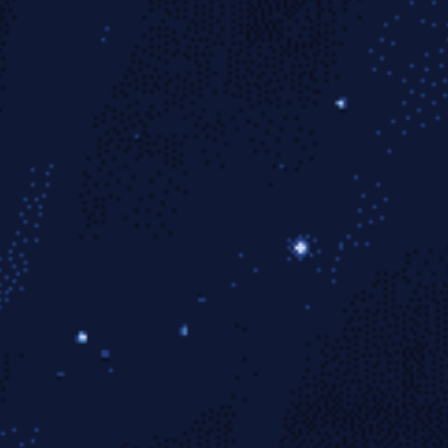
更清晰。
一目了然。
权。
户活跃。
。
。
更丝滑。
。