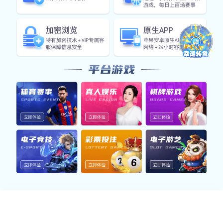
AI行为分析
平台通过行为路径识别算法，捕捉潜在风险动作，及时触
发验证与干预机制。
身份设备指纹
借助设备特征识别与访问指纹绑定，有效识别用户身份，
提升访问安全性。
实时告警机制
安博·体育（中国）官方网站-ANBO SPORTS支持秒级响
应的告警系统，可在数据异常或高风险行为发生时第一时